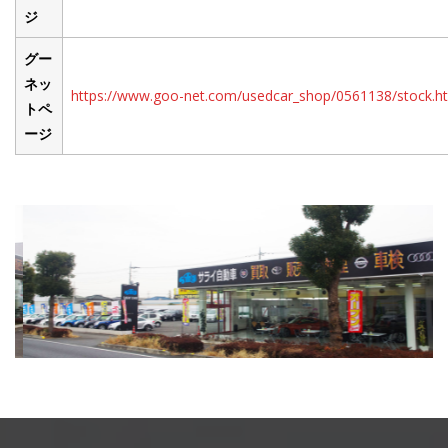
ジ
グー
ネッ
https://www.goo-net.com/usedcar_shop/0561138/stock.h
トペ
ージ